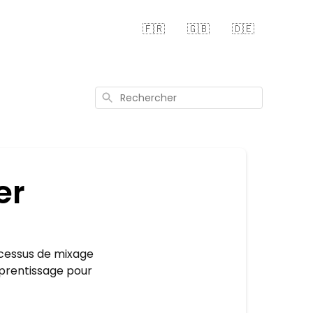
🇫🇷
🇬🇧
🇩🇪
Rechercher
er
rocessus de mixage
pprentissage pour