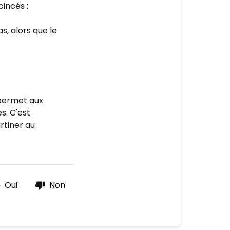
oincés :
s, alors que le
 permet aux
s. C'est
rtiner au
Oui
Non