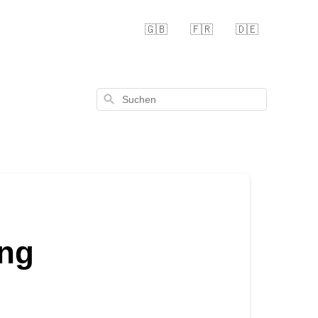
🇬🇧
🇫🇷
🇩🇪
Suchen
ung