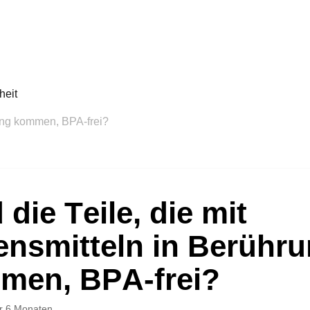
heit
rung kommen, BPA-frei?
 die Teile, die mit
ensmitteln in Berühr
men, BPA-frei?
r 6 Monaten